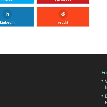
LinkedIn
reddit
En
V
h
D