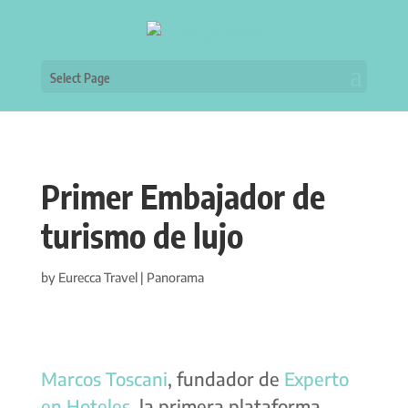
Select Page
Primer Embajador de
turismo de lujo
by
Eurecca Travel
|
Panorama
Marcos Toscani
, fundador de
Experto
en Hoteles
, la primera plataforma