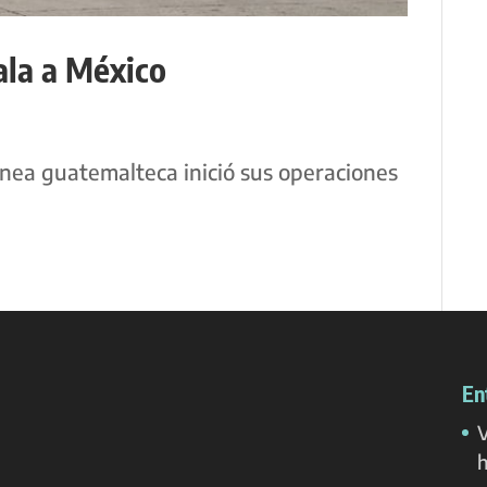
ala a México
ínea guatemalteca inició sus operaciones
En
V
h